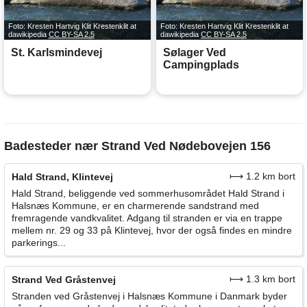
Foto: Kresten Hartvig Klit Krestenklit at
Foto: Kresten Hartvig Klit Krestenklit at
dawikipedia
CC BY-SA 2.5
dawikipedia
CC BY-SA 2.5
St. Karlsmindevej
Sølager Ved
Campingplads
Badesteder nær Strand Ved Nødebovejen 156
⟼ 1.2 km bort
Hald Strand, Klintevej
Hald Strand, beliggende ved sommerhusområdet Hald Strand i
Halsnæs Kommune, er en charmerende sandstrand med
fremragende vandkvalitet. Adgang til stranden er via en trappe
mellem nr. 29 og 33 på Klintevej, hvor der også findes en mindre
parkerings...
⟼ 1.3 km bort
Strand Ved Gråstenvej
Stranden ved Gråstenvej i Halsnæs Kommune i Danmark byder