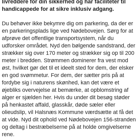
livreddere for din sikkerhed og har faciliteter til
handicappede for at sikre inklusiv adgang.
Du behøver ikke bekymre dig om parkering, da der er
en parkeringsplads lige ved Nødebovejen. Sørg for at
afprøve det offentlige transportsystem, når du
udforsker området. Nyd den bølgende sandstrand, der
strækker sig over 170 meter og strækker sig op til 200
meter i bredden. Strømmen dominerer fra vest mod
øst, hvilket gør det til et ideelt sted for dem, der elsker
en god svømmetur. For dem, der sætter pris på at
fordybe sig i naturens skønhed, kan det være et
øjebliks overvejelse at bemærke, at opblomstring af
alger er sjælden her. Hvis du under dit besøg støder
på henkastet affald, glasskår, døde sæler eller
olieudslip, vil Halsnæs Kommune værdsætte at få det
at vide. Nyd dit ophold ved Nødebovejen 156-stranden
og deltag i bestræbelserne på at holde omgivelserne
rene.