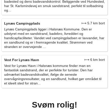
badested og dens badevandskontrol. Beliggende ved Hundested,
har St. Karlsmindevej en smuk sandstrand, perfekt til solbadning
og...
⟼ 5.7 km bort
Lynæs Campingplads
Lynæs Campingplads ligger i Halsnæs Kommune. Den er
udstyret med en sandstrand, badebro, livredderi og
handicapfaciliteter. Vandet ved campingpladsen er lavvandet, har
en sandbund og er i fremragende kvalitet. Strømmen ved
stranden er overvejende ...
⟼ 6 km bort
Vest For Lynæs Havn
Vest for Lynæs Havn i Halsnæs kommune finder man en
fantastisk sandstrand, der er perfekte for turister. Den har
udmærket badevandskvalitet, ifølge de seneste
overvågningsresultater, og en sandbund, hvilket gør området til
et ideelt sted for stran...
Svøm rolig!