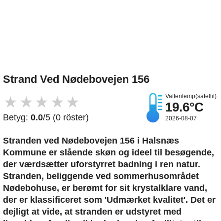
Upload et billede
Strand Ved Nødebovejen 156
Vattentemp(satellit):
★
★
★
★
★
19.6°C
Betyg:
0.0
/5 (0 röster)
2026-08-07
Stranden ved Nødebovejen 156 i Halsnæs
Kommune er slående skøn og ideel til besøgende,
der værdsætter uforstyrret badning i ren natur.
Stranden, beliggende ved sommerhusområdet
Nødebohuse, er berømt for sit krystalklare vand,
der er klassificeret som 'Udmærket kvalitet'. Det er
dejligt at vide, at stranden er udstyret med