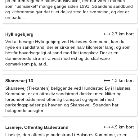
på en fremragende badevandskvalitet, der har været mærket
som "udmærket" mange gange siden 1991. Strandens sandbund
og klitbræmme gør det til et dejligt sted for svømning, og der er
en bade...
⟼ 2.7 km bort
Hyllingebjerg
Ved at besøge Hyllingebjerg ved Halsnæs Kommune, kan du
nyde en sandstrand, der er cirka en halv kilometer lang, og som
består hovedsageligt af sand med lidt tangskov. Der er en
dominerende strøm fra vest mod øst og du skal være
opmærksom på, at d...
⟼ 4.3 km bort
Skansevej 13
Skansevej (Trekanten) beliggende ved Hundested By i Halsnæs
Kommune, er en attraktiv sandstrand dækket med klitter og
forbundet både med offentlig transport og egen bil med
parkeringspladser på havnen og Skansevej. Stranden har
betagende udsigter ...
⟼ 4.9 km bort
Liseleje, Offentlig Badestrand
Liseleje, den offentlige badestrand i Halsnæs Kommune, er en