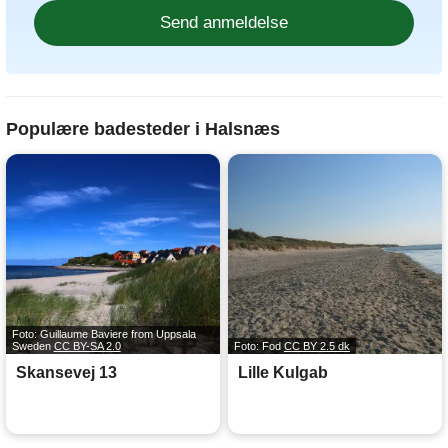
Populære badesteder i Halsnæs
Foto: Guillaume Baviere from Uppsala
Sweden
CC BY-SA 2.0
Foto: Fod
CC BY 2.5 dk
Skansevej 13
Lille Kulgab