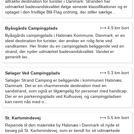
attraktiv destination for turister i Danmark. Stranden har
udmærket badevandskvalitet ifølge seneste klassifikationer og er
optaget i den frivillige Blå Flag ordning, der stiller særlige...
⟼ 4.9 km bort
Byåsgårds Campingplads
Byåsgårds campingplads i Halsnæs Kommune, Danmark, er en
ideel destination for turister, der ønsker en rolig ferie ved
vandkanten. Her finder du en campingplads beliggende ved en
strand, der nyder udmærket badevandskvalitet. Vandet er
generelt lav...
⟼ 5.3 km bort
Sølager Ved Campingplads
Sølager Strand Camping er beliggende i kommunen Halsnæs,
Danmark. Det er en charmerende destination med en
sandstrand, som også er tilgængelig for personer med handicap.
Der er en parkeringsplads ved Kulhusvej, og campingpladsen
kan nemt nås med o...
⟼ 5.5 km bort
St. Karlsmindevej
Rejsende til den maleriske by Halsnæs i Danmark vil nyde et
besøg på St. Karlsmindevej, som er kendt for sit udmærkede