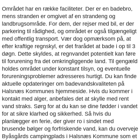
Området har en række faciliteter. Der er en badebro,
mens stranden er omgivet af en strandeng og
landbrugsområde. For dem, der rejser med bil, er der
parkering til rådighed, og området er også tilgængeligt
med offentlig transport. Vær dog opmærksom på, at
efter kraftige regnskyl, er det frarådet at bade i op til 3
døgn. Dette skyldes, at regnvandet potentielt kan føre
til forurening fra det omkringliggende land. Til gengæld
holdes området under konstant tilsyn, og eventuelle
forureningsproblemer adresseres hurtigt. Du kan finde
aktuelle opdateringer om badevandskvaliteten på
Halsnæs Kommunes hjemmeside. Hvis du kommer i
kontakt med alger, anbefales det at skylle med rent
vand straks. Sørg for at du kan se dine fødder i vandet
for at sikre klarhed og sikkerhed. Så hvis du
planlægger en ferie, der giver ro i sindet med
brusende bølger og forfriskende vand, kan du overveje
Byåsgårds campingplads i Halsnæs Kommune som et