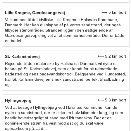
⟼ 5 km bort
Lille Kregme, Gærdesangervej
Velkommen til det idylliske Lille Kregme i Halsnæs Kommune,
Danmark. Her kan du slappe af på vores sandstrand, der også
tilbyder stenområder. Stranden ligger i den østlige ende af
Gærdesangervej, omgivet af et sommerhusområde. Der er både
en badeb...
⟼ 5.2 km bort
St. Karlsmindevej
Rejsende til den maleriske by Halsnæs i Danmark vil nyde et
besøg på St. Karlsmindevej, som er kendt for sit udmærkede
badested og dens badevandskontrol. Beliggende ved Hundested,
har St. Karlsmindevej en smuk sandstrand, perfekt til solbadning
og...
⟼ 5.3 km bort
Hyllingebjerg
Ved at besøge Hyllingebjerg ved Halsnæs Kommune, kan du
nyde en sandstrand, der er cirka en halv kilometer lang, og som
består hovedsageligt af sand med lidt tangskov. Der er en
dominerende strøm fra vest mod øst og du skal være
opmærksom på, at d...