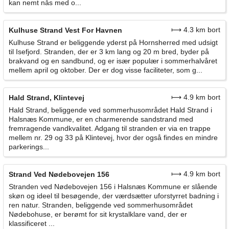
kan nemt nås med o...
⟼ 4.3 km bort
Kulhuse Strand Vest For Havnen
Kulhuse Strand er beliggende yderst på Hornsherred med udsigt
til Isefjord. Stranden, der er 3 km lang og 20 m bred, byder på
brakvand og en sandbund, og er især populær i sommerhalvåret
mellem april og oktober. Der er dog visse faciliteter, som g...
⟼ 4.9 km bort
Hald Strand, Klintevej
Hald Strand, beliggende ved sommerhusområdet Hald Strand i
Halsnæs Kommune, er en charmerende sandstrand med
fremragende vandkvalitet. Adgang til stranden er via en trappe
mellem nr. 29 og 33 på Klintevej, hvor der også findes en mindre
parkerings...
⟼ 4.9 km bort
Strand Ved Nødebovejen 156
Stranden ved Nødebovejen 156 i Halsnæs Kommune er slående
skøn og ideel til besøgende, der værdsætter uforstyrret badning i
ren natur. Stranden, beliggende ved sommerhusområdet
Nødebohuse, er berømt for sit krystalklare vand, der er
klassificeret ...