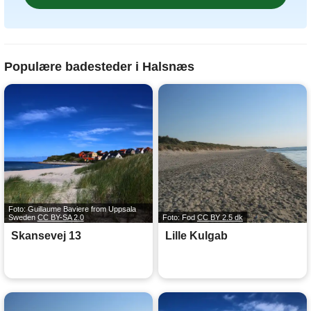
Populære badesteder i Halsnæs
Foto: Guillaume Baviere from Uppsala
Sweden
CC BY-SA 2.0
Foto: Fod
CC BY 2.5 dk
Skansevej 13
Lille Kulgab