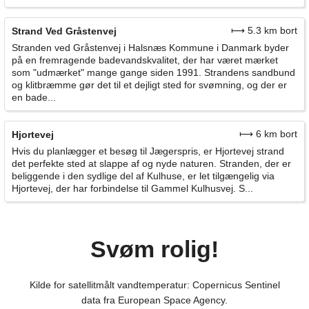
⟼ 5.3 km bort
Strand Ved Gråstenvej
Stranden ved Gråstenvej i Halsnæs Kommune i Danmark byder
på en fremragende badevandskvalitet, der har været mærket
som "udmærket" mange gange siden 1991. Strandens sandbund
og klitbræmme gør det til et dejligt sted for svømning, og der er
en bade...
⟼ 6 km bort
Hjortevej
Hvis du planlægger et besøg til Jægerspris, er Hjortevej strand
det perfekte sted at slappe af og nyde naturen. Stranden, der er
beliggende i den sydlige del af Kulhuse, er let tilgængelig via
Hjortevej, der har forbindelse til Gammel Kulhusvej. S...
Svøm rolig!
Kilde for satellitmålt vandtemperatur: Copernicus Sentinel
data fra European Space Agency.