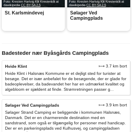
Foto: Kresten Hartvig Klit Krestenklit at
Foto: Kresten Hartvig Klit Krestenklit at
dawikipedia
CC BY-SA 2.5
dawikipedia
CC BY-SA 2.5
St. Karlsmindevej
Sølager Ved
Campingplads
Badesteder nær Byåsgårds Campingplads
⟼ 3.7 km bort
Hvide Klint
Hvide Klint i Halsnæs Kommune er et dejligt sted for turister at
besøge. Det er især anbefalet for de besøgende, der er glade for
badeoplevelser, da badevandet her har en udmærket kvalitet og
algebloom er sjældent at finde. Strømretningen passer g...
⟼ 3.9 km bort
Sølager Ved Campingplads
Sølager Strand Camping er beliggende i kommunen Halsnæs,
Danmark. Det er en charmerende destination med en
sandstrand, som også er tilgængelig for personer med handicap.
Der er en parkeringsplads ved Kulhusvej, og campingpladsen