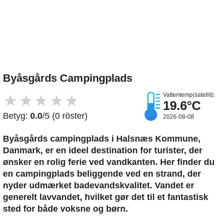
Upload et billede
Byåsgårds Campingplads
Vattentemp(satellit):
★
★
★
★
★
19.6°C
Betyg:
0.0
/5 (0 röster)
2026-08-08
Byåsgårds campingplads i Halsnæs Kommune,
Danmark, er en ideel destination for turister, der
ønsker en rolig ferie ved vandkanten. Her finder du
en campingplads beliggende ved en strand, der
nyder udmærket badevandskvalitet. Vandet er
generelt lavvandet, hvilket gør det til et fantastisk
sted for både voksne og børn.