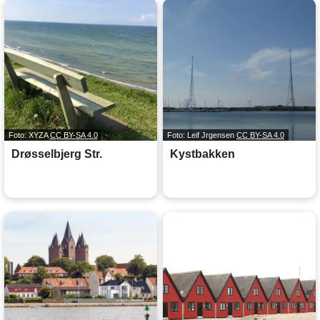
Foto: XYZA
CC BY-SA 4.0
Foto: Leif Jrgensen
CC BY-SA 4.0
Drøsselbjerg Str.
Kystbakken