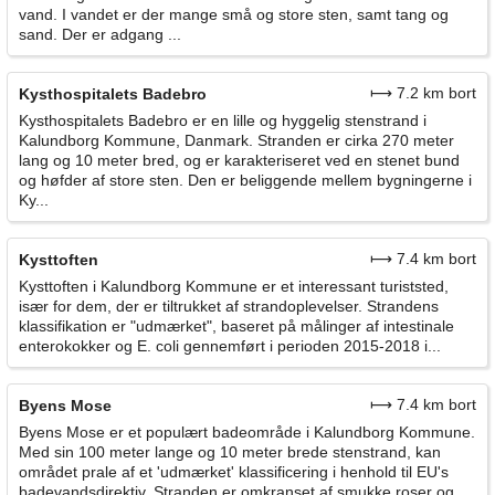
vand. I vandet er der mange små og store sten, samt tang og
sand. Der er adgang ...
⟼ 7.2 km bort
Kysthospitalets Badebro
Kysthospitalets Badebro er en lille og hyggelig stenstrand i
Kalundborg Kommune, Danmark. Stranden er cirka 270 meter
lang og 10 meter bred, og er karakteriseret ved en stenet bund
og høfder af store sten. Den er beliggende mellem bygningerne i
Ky...
⟼ 7.4 km bort
Kysttoften
Kysttoften i Kalundborg Kommune er et interessant turiststed,
især for dem, der er tiltrukket af strandoplevelser. Strandens
klassifikation er "udmærket", baseret på målinger af intestinale
enterokokker og E. coli gennemført i perioden 2015-2018 i...
⟼ 7.4 km bort
Byens Mose
Byens Mose er et populært badeområde i Kalundborg Kommune.
Med sin 100 meter lange og 10 meter brede stenstrand, kan
området prale af et 'udmærket' klassificering i henhold til EU's
badevandsdirektiv. Stranden er omkranset af smukke roser og