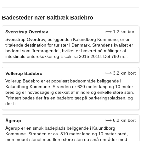
Badesteder nær Saltbæk Badebro
⟼ 1.2 km bort
Svenstrup Overdrev
Svenstrup Overdrev, beliggende i Kalundborg Kommune, er en
tiltalende destination for turister i Danmark. Strandens kvalitet er
bedømt som 'fremragende', hvilket er baseret på målinger af
intestinale enterokokker og E.coli fra 2015-2018. Det 780 m...
⟼ 3.2 km bort
Vollerup Badebro
Vollerup Badebro er et populært badeområde beliggende i
Kalundborg Kommune. Stranden er 620 meter lang og 10 meter
bred og er hovedsagelig dækket af mindre og enkelte store sten.
Primært bades der fra en badebro tæt på parkeringspladsen, og
der fi...
⟼ 6.2 km bort
Ågerup
Ågerup er en smuk badeplads beliggende i Kalundborg
Kommune. Stranden er ca. 310 meter lang og 10 meter bred,
men meget stenet med flere store sten og små områder med