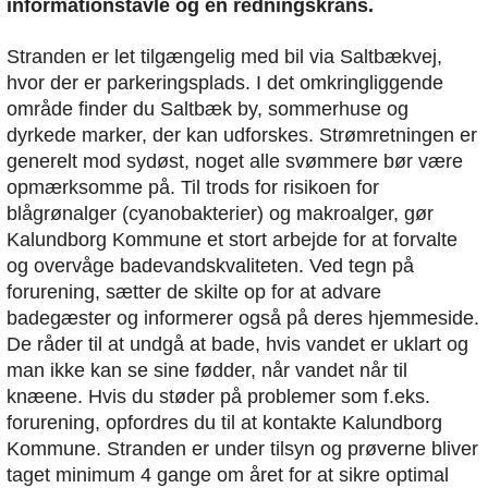
informationstavle og en redningskrans.
Stranden er let tilgængelig med bil via Saltbækvej,
hvor der er parkeringsplads. I det omkringliggende
område finder du Saltbæk by, sommerhuse og
dyrkede marker, der kan udforskes. Strømretningen er
generelt mod sydøst, noget alle svømmere bør være
opmærksomme på. Til trods for risikoen for
blågrønalger (cyanobakterier) og makroalger, gør
Kalundborg Kommune et stort arbejde for at forvalte
og overvåge badevandskvaliteten. Ved tegn på
forurening, sætter de skilte op for at advare
badegæster og informerer også på deres hjemmeside.
De råder til at undgå at bade, hvis vandet er uklart og
man ikke kan se sine fødder, når vandet når til
knæene. Hvis du støder på problemer som f.eks.
forurening, opfordres du til at kontakte Kalundborg
Kommune. Stranden er under tilsyn og prøverne bliver
taget minimum 4 gange om året for at sikre optimal