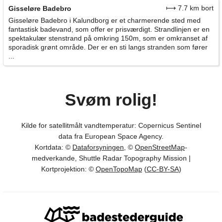
⟼ 7.7 km bort
Gisseløre Badebro
Gisseløre Badebro i Kalundborg er et charmerende sted med
fantastisk badevand, som offer er prisværdigt. Strandlinjen er en
spektakulær stenstrand på omkring 150m, som er omkranset af
sporadisk grønt område. Der er en sti langs stranden som fører
...
Svøm rolig!
Kilde for satellitmålt vandtemperatur: Copernicus Sentinel
data fra European Space Agency.
Kortdata: ©
Dataforsyningen
, ©
OpenStreetMap
-
medverkande, Shuttle Radar Topography Mission |
Kortprojektion: ©
OpenTopoMap
(
CC-BY-SA
)