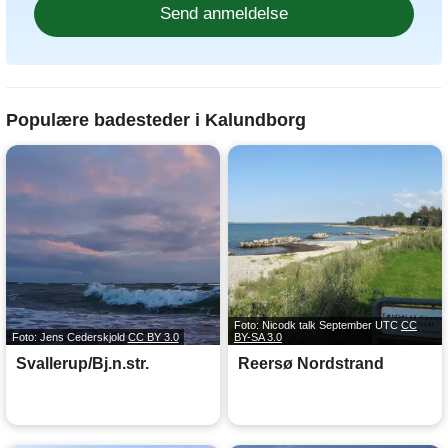
Populære badesteder i Kalundborg
Foto: Nicodk talk September UTC
CC
Foto: Jens Cederskjold
CC BY 3.0
BY-SA 3.0
Svallerup/Bj.n.str.
Reersø Nordstrand