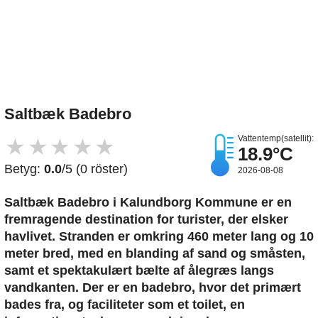
Upload et billede
Saltbæk Badebro
Vattentemp(satellit):
★
★
★
★
★
18.9°C
Betyg:
0.0
/5 (0 röster)
2026-08-08
Saltbæk Badebro i Kalundborg Kommune er en
fremragende destination for turister, der elsker
havlivet. Stranden er omkring 460 meter lang og 10
meter bred, med en blanding af sand og småsten,
samt et spektakulært bælte af ålegræs langs
vandkanten. Der er en badebro, hvor det primært
bades fra, og faciliteter som et toilet, en