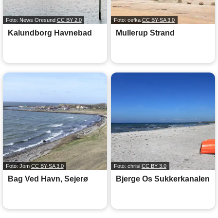
Foto: News Oresund
CC BY 2.0
Foto: cefka
CC BY-SA 3.0
Kalundborg Havnebad
Mullerup Strand
Foto: Jom
CC BY-SA 3.0
Foto: chrisi
CC BY 3.0
Bag Ved Havn, Sejerø
Bjerge Os Sukkerkanalen