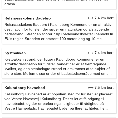
græsa...
⟼ 7.4 km bort
Refsnæsskolens Badebro
Refsnæsskolens Badebro i Kalundborg Kommune er en attraktiv
destination for turister, der søger en naturskøn og afslappende
badestrand. Stranden scorer højt i badevandskvalitet i henhold til
EU's regler. Stranden er omtrent 100 meter lang og 10 me...
⟼ 7.4 km bort
Kystbakken
Kystbakken strand, der ligger i Kalundborg Kommune, er en
attraktiv destination for turister. Vandet her er af fremragende
kvalitet, og den stenbelagte strand er omkranset af to højder af
store sten. Mellem disse er der et badestedsområde med en b...
⟼ 7.5 km bort
Kalundborg Havnebad
Kalundborg Havnebad er et populært sted for turister, er placeret
ved Vestre Havnevej i Kalundborg. Det er let at få adgang til
havnebadet, og der er parkeringsmuligheder til rådighed på
Vestre Havneplads. Havnebadet byder på flere faciliteter, he...