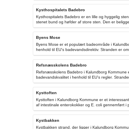
Kysthospitalets Badebro
Kysthospitalets Badebro er en lille og hyggelig s
stenet bund og høfder af store sten. Den er beligg
Byens Mose
Byens Mose er et populært badeområde i Kalundbor
henhold til EU's badevandsdirektiv. Stranden er o
Refsnæsskolens Badebro
Refsnæsskolens Badebro i Kalundborg Kommune er en
badevandskvalitet i henhold til EU's regler. Strand
Kysttoften
Kysttoften i Kalundborg Kommune er et interessant t
af intestinale enterokokker og E. coli gennemført i
Kystbakken
Kystbakken strand, der ligger i Kalundborg Kommune,