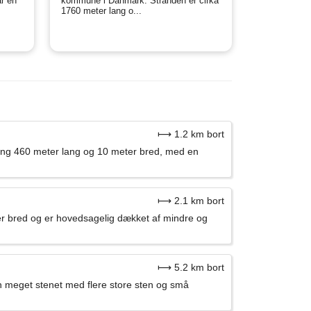
r en
kommune i Danmark. Stranden er cirka
1760 meter lang o...
⟼ 1.2 km bort
ring 460 meter lang og 10 meter bred, med en
⟼ 2.1 km bort
r bred og er hovedsagelig dækket af mindre og
⟼ 5.2 km bort
 meget stenet med flere store sten og små