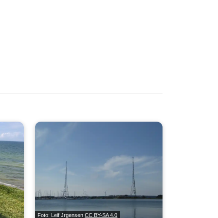
Foto: Leif Jrgensen
CC BY-SA 4.0