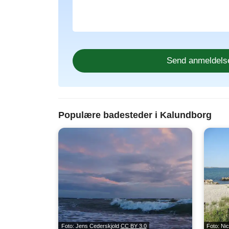
Populære badesteder i Kalundborg
Foto: Jens Cederskjold
CC BY 3.0
Foto: Ni