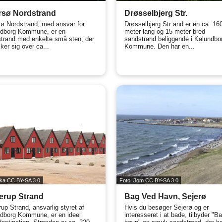
rsø Nordstrand
Drøsselbjerg Str.
ø Nordstrand, med ansvar for
Drøsselbjerg Str and er en ca. 16
dborg Kommune, er en
meter lang og 15 meter bred
trand med enkelte små sten, der
sandstrand beliggende i Kalundbo
ker sig over ca...
Kommune. Den har en...
fka
CC BY-SA 3.0
Foto: Jom
CC BY-SA 3.0
erup Strand
Bag Ved Havn, Sejerø
rup Strand, ansvarlig styret af
Hvis du besøger Sejerø og er
dborg Kommune, er en ideel
interesseret i at bade, tilbyder "B