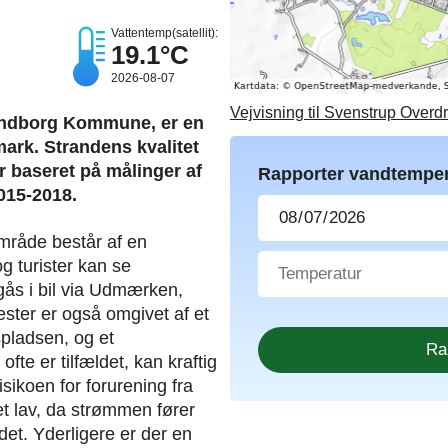
Vattentemp(satellit):
19.1°C
2026-08-07
Vejvisning til Svenstrup Overd
undborg Kommune, er en
nmark. Strandens kvalitet
r baseret på målinger af
Rapporter vandtemper
2015-2018.
mråde består af en
g turister kan se
lgås i bil via Udmærken,
ster er også omgivet af et
pladsen, og et
te er tilfældet, kan kraftig
sikoen for forurening fra
 lav, da strømmen fører
et. Yderligere er der en