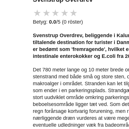
★
★
★
★
★
Betyg:
0.0
/5 (0 röster)
Svenstrup Overdrev, beliggende i Kal
tiltalende destination for turister i Da
er bedømt som 'fremragende', hvilket e
intestinale enterokokker og E.coli fra 
Det 780 meter lange og 10 meter brede o
stenstrand med både små og store sten, o
makroalger i området. Stranden kan let ti
som ender i en parkeringsplads. Strandgæ
stort uudviklet område omkring parkerings
beboelsesområde ligger tæt ved. Som det of
regn forårsage kortvarig forurening, men ri
nærliggende dræn vurderes at være meget
eventuelle udledninger væk fra badeområd