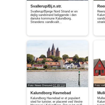
Svallerup/Bj.n.str.
Ree
Svallerup/Bjerge Nord Strand er en
Reers
dejlig sandstrand beliggende i den
Kalun
danske kommune Kalundborg.
sands
Strandens vandkvalit...
stræk
Foto: News Oresund
CC BY 2.0
Foto: ce
Kalundborg Havnebad
Mull
Kalundborg Havnebad er et populært
Mulle
sted for turister, er placeret ved Vestre
Kalun