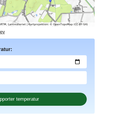
rev
atur: