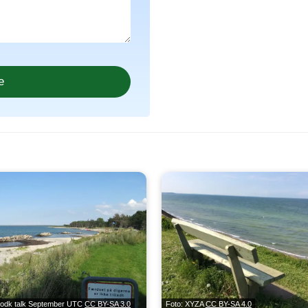
codk talk September UTC
CC BY-SA 3.0
Foto: XYZA
CC BY-SA 4.0