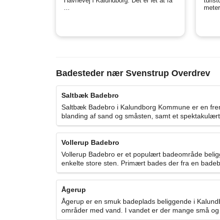
Havnevej i Kalundborg. Det er let at få
turis
...
meter 
Badesteder nær Svenstrup Overdrev
Saltbæk Badebro
Saltbæk Badebro i Kalundborg Kommune er en fremra
blanding af sand og småsten, samt et spektakulært
Vollerup Badebro
Vollerup Badebro er et populært badeområde beli
enkelte store sten. Primært bades der fra en badebr
Ågerup
Ågerup er en smuk badeplads beliggende i Kalund
områder med vand. I vandet er der mange små og s