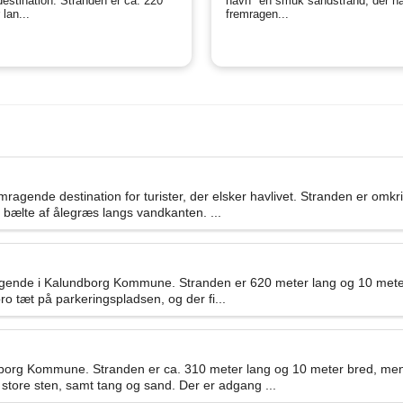
tdestination. Stranden er ca. 220
havn" en smuk sandstrand, der ha
lan...
fremragen...
gende destination for turister, der elsker havlivet. Stranden er omk
 bælte af ålegræs langs vandkanten. ...
ggende i Kalundborg Kommune. Stranden er 620 meter lang og 10 mete
o tæt på parkeringspladsen, og der fi...
borg Kommune. Stranden er ca. 310 meter lang og 10 meter bred, men
tore sten, samt tang og sand. Der er adgang ...