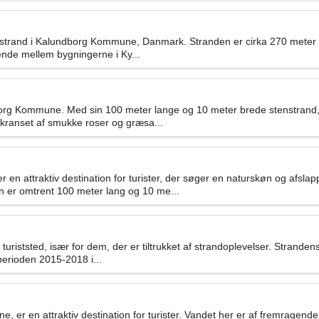
tenstrand i Kalundborg Kommune, Danmark. Stranden er cirka 270 meter 
ende mellem bygningerne i Ky...
g Kommune. Med sin 100 meter lange og 10 meter brede stenstrand, kan
mkranset af smukke roser og græsa...
 attraktiv destination for turister, der søger en naturskøn og afslap
en er omtrent 100 meter lang og 10 me...
uriststed, især for dem, der er tiltrukket af strandoplevelser. Stranden
 perioden 2015-2018 i...
 er en attraktiv destination for turister. Vandet her er af fremragende