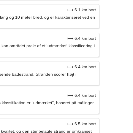
⟼ 6.1 km bort
lang og 10 meter bred, og er karakteriseret ved en
⟼ 6.4 km bort
 området prale af et 'udmærket' klassificering i
⟼ 6.4 km bort
pende badestrand. Stranden scorer højt i
⟼ 6.4 km bort
s klassifikation er "udmærket", baseret på målinger
⟼ 6.5 km bort
 kvalitet, og den stenbelagte strand er omkranset