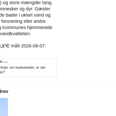
ger) og store mængder tang,
ennesker og dyr. Gæster
 de bader i uklart vand og
forurening eller andre
org Kommunes hjemmeside
 vandkvaliteten.
9,1°C
målt 2026-08-07.
.....
linjer om badestedet, er der
osk?
drev