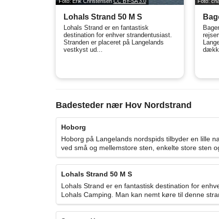
Foto: Erik Christensen
CC BY-SA 3.0
Foto: c
Lohals Strand 50 M S
Bag
Lohals Strand er en fantastisk
Bagen
destination for enhver strandentusiast.
rejsem
Stranden er placeret på Langelands
Lange
vestkyst ud...
dække
Badesteder nær Hov Nordstrand
Hoborg
Hoborg på Langelands nordspids tilbyder en lille 
ved små og mellemstore sten, enkelte store sten og
Lohals Strand 50 M S
Lohals Strand er en fantastisk destination for en
Lohals Camping. Man kan nemt køre til denne strand