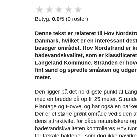
★
★
★
★
★
Betyg:
0.0
/5 (0 röster)
Denne tekst er relateret til Hov Nordst
Danmark, hvilket er en interessant desti
besøger området. Hov Nordstrand er ke
badevandskvalitet, som er klassificere
Langeland Kommune. Stranden er hov
fint sand og spredte småsten og udgør
meter.
Den ligger på det nordligste punkt af La
med en bredde på op til 25 meter. Strande
Plantage og Hovvej og har også en parke
Der er et større grønt område ved siden af
dens attraktivitet for både naturelskere 
badevandskvaliteten kontrolleres Hov No
for fækale bakterier, som dog ikke påvirk