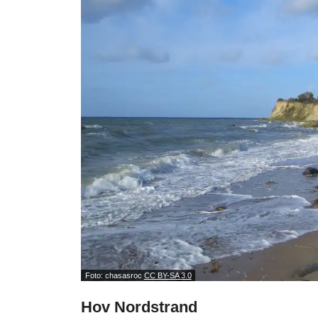
Foto: chasasroc
CC BY-SA 3.0
Hov Nordstrand