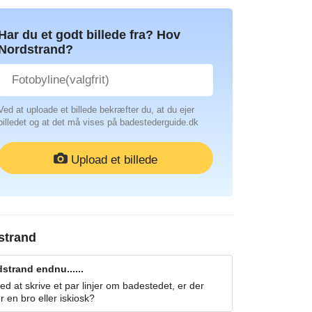
Har du et godt billede fra? Hov
Nordstrand?
Ved at uploade et billede bekræfter du, at du ejer
billedet og at det må vises på badestederguide.dk
Upload et billede
strand
strand endnu......
 at skrive et par linjer om badestedet, er der
r en bro eller iskiosk?