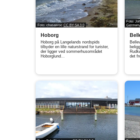
Foto: Jo
Foto: chasasroc
CC BY-SA 3.0
German
Hoborg
Bell
Hoborg på Langelands nordspids
Belle
tilbyder en lille naturstrand for turister,
belig
der ligger ved sommerhusområdet
Rudkø
Hoborglund...
det fr