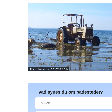
Foto: chasasroc
CC BY-SA 3.0
Hvad synes du om badestedet?