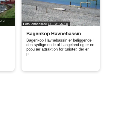
urg
Foto: chasasroc
CC BY-SA 3.0
Bagenkop Havnebassin
Bagenkop Havnebassin er beliggende i
den sydlige ende af Langeland og er en
populær attraktion for turister, der er
p...