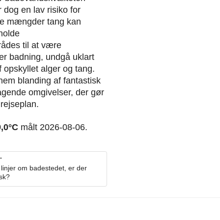
dog en lav risiko for
ore mængder tang kan
holde
ådes til at være
r badning, undgå uklart
 opskyllet alger og tang.
nem blanding af fantastisk
agende omgivelser, der gør
s rejseplan.
9,0°C
målt 2026-08-06.
.
linjer om badestedet, er der
osk?