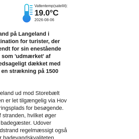
Vattentemp(satellit):
19.0°C
2026-08-06
rand på Langeland i
nation for turister, der
ndt for sin enestående
t som 'udmærket' af
edsageligt dækket med
 en strækning på 1500
ngeland ud mod Storebælt
n er let tilgængelig via Hov
ringsplads for besøgende.
 stranden, hvilket øger
og badegæster. Udover
rdstrand regelmæssigt også
er badevandskvaliteten