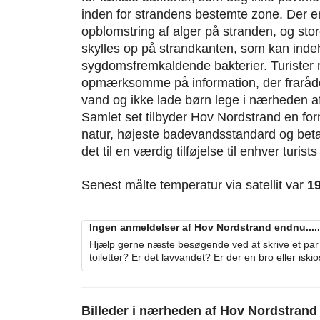
inden for strandens bestemte zone. Der er 
opblomstring af alger på stranden, og st
skylles op på strandkanten, som kan inde
sygdomsfremkaldende bakterier. Turister r
opmærksomme på information, der fraråde
vand og ikke lade børn lege i nærheden af
Samlet set tilbyder Hov Nordstrand en for
natur, højeste badevandsstandard og bet
det til en værdig tilføjelse til enhver turist
Senest målte temperatur via satellit var
1
Ingen anmeldelser af Hov Nordstrand endnu.....
Hjælp gerne næste besøgende ved at skrive et par 
toiletter? Er det lavvandet? Er der en bro eller iski
Billeder i nærheden af
Hov Nordstrand