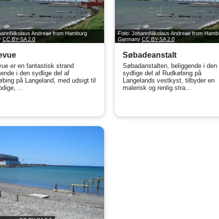
hannNikolaus Andreae from Hamburg
Foto: JohannNikolaus Andreae from Hamb
y
CC BY-SA 2.0
Germany
CC BY-SA 2.0
evue
Søbadeanstalt
vue er en fantastisk strand
Søbadanstalten, beliggende i den
gende i den sydlige del af
sydlige del af Rudkøbing på
bing på Langeland, med udsigt til
Langelands vestkyst, tilbyder en
odige, ...
malerisk og renlig stra...