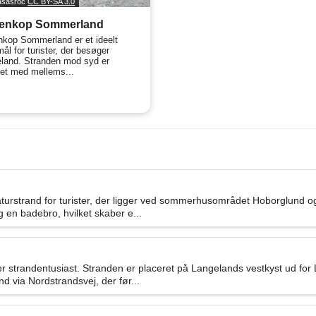
hasasroc
CC BY-SA 3.0
enkop Sommerland
kop Sommerland er et ideelt
ål for turister, der besøger
land. Stranden mod syd er
t med mellems...
naturstrand for turister, der ligger ved sommerhusområdet Hoborglund o
 en badebro, hvilket skaber e...
hver strandentusiast. Stranden er placeret på Langelands vestkyst ud 
 via Nordstrandsvej, der før...