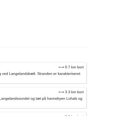
⟼ 0.7 km bort
g ved Langelandsbælt. Stranden er karakteriseret
⟼ 3.3 km bort
for Langelandssundet og tæt på havnebyen Lohals og