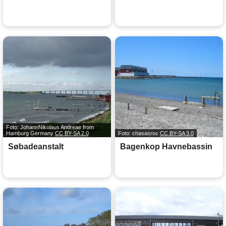
Foto: JohannNikolaus Andreae from
Hamburg Germany
CC BY-SA 2.0
Foto: chasasroc
CC BY-SA 3.0
Søbadeanstalt
Bagenkop Havnebassin