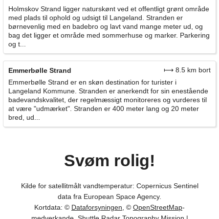
Holmskov Strand ligger naturskønt ved et offentligt grønt område
med plads til ophold og udsigt til Langeland. Stranden er
børnevenlig med en badebro og lavt vand mange meter ud, og
bag det ligger et område med sommerhuse og marker. Parkering
og t...
⟼ 8.5 km bort
Emmerbølle Strand
Emmerbølle Strand er en skøn destination for turister i
Langeland Kommune. Stranden er anerkendt for sin enestående
badevandskvalitet, der regelmæssigt monitoreres og vurderes til
at være "udmærket". Stranden er 400 meter lang og 20 meter
bred, ud...
Svøm rolig!
Kilde for satellitmålt vandtemperatur: Copernicus Sentinel
data fra European Space Agency.
Kortdata: ©
Dataforsyningen
, ©
OpenStreetMap
-
medverkande, Shuttle Radar Topography Mission |