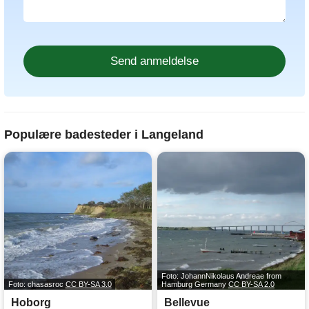
Populære badesteder i Langeland
Foto: JohannNikolaus Andreae from
Foto: chasasroc
CC BY-SA 3.0
Hamburg Germany
CC BY-SA 2.0
Hoborg
Bellevue