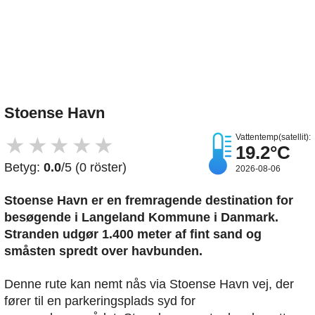
Upload et billede
Stoense Havn
Vattentemp(satellit):
★
★
★
★
★
19.2°C
Betyg:
0.0
/5 (0 röster)
2026-08-06
Stoense Havn er en fremragende destination for
besøgende i Langeland Kommune i Danmark.
Stranden udgør 1.400 meter af fint sand og
småsten spredt over havbunden.
Denne rute kan nemt nås via Stoense Havn vej, der
fører til en parkeringsplads syd for