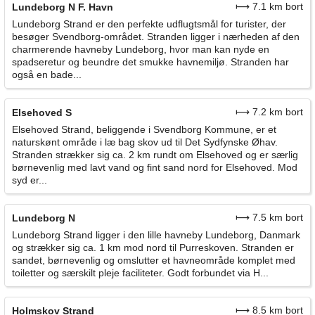
⟼ 7.1 km bort
Lundeborg N F. Havn
Lundeborg Strand er den perfekte udflugtsmål for turister, der
besøger Svendborg-området. Stranden ligger i nærheden af den
charmerende havneby Lundeborg, hvor man kan nyde en
spadseretur og beundre det smukke havnemiljø. Stranden har
også en bade...
⟼ 7.2 km bort
Elsehoved S
Elsehoved Strand, beliggende i Svendborg Kommune, er et
naturskønt område i læ bag skov ud til Det Sydfynske Øhav.
Stranden strækker sig ca. 2 km rundt om Elsehoved og er særlig
børnevenlig med lavt vand og fint sand nord for Elsehoved. Mod
syd er...
⟼ 7.5 km bort
Lundeborg N
Lundeborg Strand ligger i den lille havneby Lundeborg, Danmark
og strækker sig ca. 1 km mod nord til Purreskoven. Stranden er
sandet, børnevenlig og omslutter et havneområde komplet med
toiletter og særskilt pleje faciliteter. Godt forbundet via H...
⟼ 8.5 km bort
Holmskov Strand