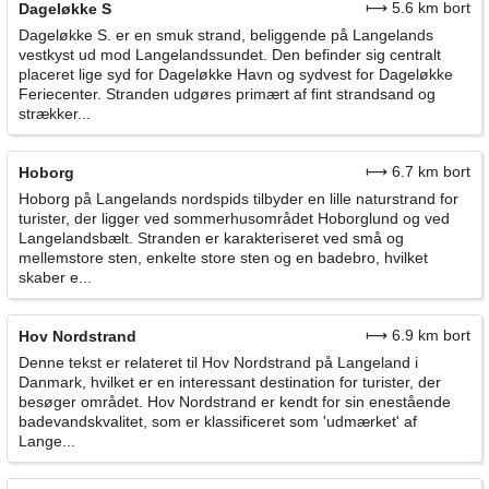
⟼ 5.6 km bort
Dageløkke S
Dageløkke S. er en smuk strand, beliggende på Langelands
vestkyst ud mod Langelandssundet. Den befinder sig centralt
placeret lige syd for Dageløkke Havn og sydvest for Dageløkke
Feriecenter. Stranden udgøres primært af fint strandsand og
strækker...
⟼ 6.7 km bort
Hoborg
Hoborg på Langelands nordspids tilbyder en lille naturstrand for
turister, der ligger ved sommerhusområdet Hoborglund og ved
Langelandsbælt. Stranden er karakteriseret ved små og
mellemstore sten, enkelte store sten og en badebro, hvilket
skaber e...
⟼ 6.9 km bort
Hov Nordstrand
Denne tekst er relateret til Hov Nordstrand på Langeland i
Danmark, hvilket er en interessant destination for turister, der
besøger området. Hov Nordstrand er kendt for sin enestående
badevandskvalitet, som er klassificeret som 'udmærket' af
Lange...