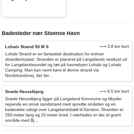
Badesteder nær Stoense Havn
⟼ 3.8 km bort
Lohals Strand 50 M S
Lohals Strand er en fantastisk destination for enhver
strandentusiast. Stranden er placeret på Langelands vestkyst ud
for Langelandssundet og tæt på havnebyen Lohals og Lohals
Camping. Man kan nemt køre til denne strand via
Nordstrandsvej, der før...
⟼ 5.5 km bort
Snøde Hesselbjerg
Snøde Hesselbjerg ligger på Langeland Kommune og tilbyder
rejsende en smuk sandstrand med spredte småsten og en
bedøvelse udsigt over Langelandsbælt til Karskov. Stranden er
250 meter lang og 10 meter bred. I nærheden er der et grønt
område med Bj...