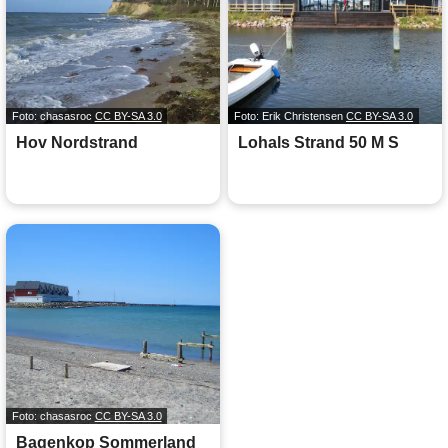
Foto: chasasroc
CC BY-SA 3.0
Foto: Erik Christensen
CC BY-SA 3.0
Hov Nordstrand
Lohals Strand 50 M S
Foto: chasasroc
CC BY-SA 3.0
Bagenkop Sommerland