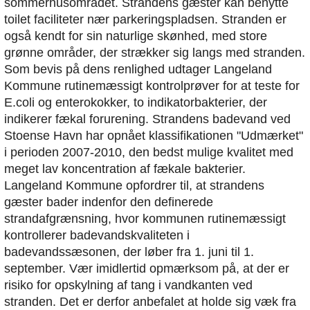
sommerhusområdet. Strandens gæster kan benytte
toilet faciliteter nær parkeringspladsen. Stranden er
også kendt for sin naturlige skønhed, med store
grønne områder, der strækker sig langs med stranden.
Som bevis på dens renlighed udtager Langeland
Kommune rutinemæssigt kontrolprøver for at teste for
E.coli og enterokokker, to indikatorbakterier, der
indikerer fækal forurening. Strandens badevand ved
Stoense Havn har opnået klassifikationen "Udmærket"
i perioden 2007-2010, den bedst mulige kvalitet med
meget lav koncentration af fækale bakterier.
Langeland Kommune opfordrer til, at strandens
gæster bader indenfor den definerede
strandafgrænsning, hvor kommunen rutinemæssigt
kontrollerer badevandskvaliteten i
badevandssæsonen, der løber fra 1. juni til 1.
september. Vær imidlertid opmærksom på, at der er
risiko for opskylning af tang i vandkanten ved
stranden. Det er derfor anbefalet at holde sig væk fra