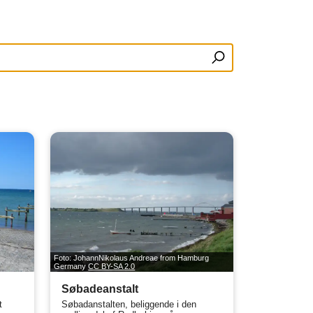
Foto: JohannNikolaus Andreae from Hamburg
Germany
CC BY-SA 2.0
Søbadeanstalt
t
Søbadanstalten, beliggende i den