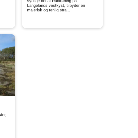
sydlige del af Rudkøbing på
Langelands vestkyst, tilbyder en
malerisk og renlig stra...
ster,
t