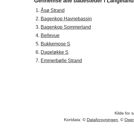
Gennemse alle badesteder i Langeland 
1.
Åsø Strand
2.
Bagenkop Havnebassin
3.
Bagenkop Sommerland
4.
Bellevue
5.
Bukkemose S
6.
Dageløkke S
7.
Emmerbølle Strand
Kilde for 
Kortdata: ©
Dataforsyningen
, ©
Open