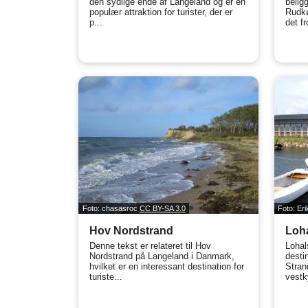
den sydlige ende af Langeland og er en
belig
populær attraktion for turister, der er
Rudkø
p...
det fr
Foto: chasasroc
CC BY-SA 3.0
Foto: Er
Hov Nordstrand
Loha
Denne tekst er relateret til Hov
Lohal
Nordstrand på Langeland i Danmark,
desti
hvilket er en interessant destination for
Stran
turiste...
vestk