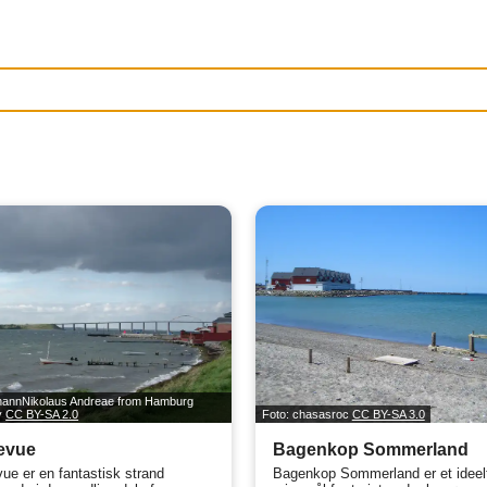
hannNikolaus Andreae from Hamburg
y
CC BY-SA 2.0
Foto: chasasroc
CC BY-SA 3.0
evue
Bagenkop Sommerland
vue er en fantastisk strand
Bagenkop Sommerland er et ideel