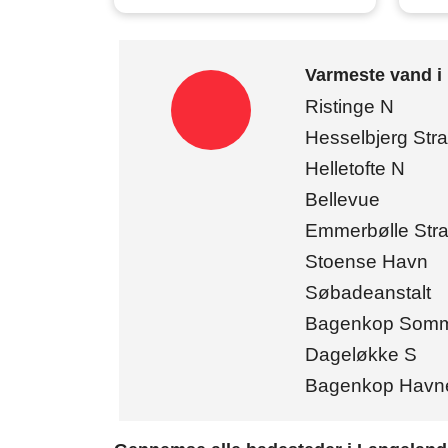
Varmeste vand i
Ristinge N
Hesselbjerg Str
Helletofte N
Bellevue
Emmerbølle Str
Stoense Havn
Søbadeanstalt
Bagenkop Somm
Dageløkke S
Bagenkop Havn