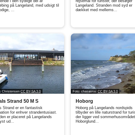
gende i den sydlige del af
rejsemål for turister, der besøger
bing på Langeland, med udsigt til
Langeland. Stranden mod syd er
odige, ...
dækket med mellems...
ik Christensen
CC BY-SA 3.0
Foto: chasasroc
CC BY-SA 3.0
ls Strand 50 M S
Hoborg
s Strand er en fantastisk
Hoborg på Langelands nordspids
nation for enhver strandentusiast.
tilbyder en lille naturstrand for turi
den er placeret på Langelands
der ligger ved sommerhusområde
yst ud...
Hoborglund...