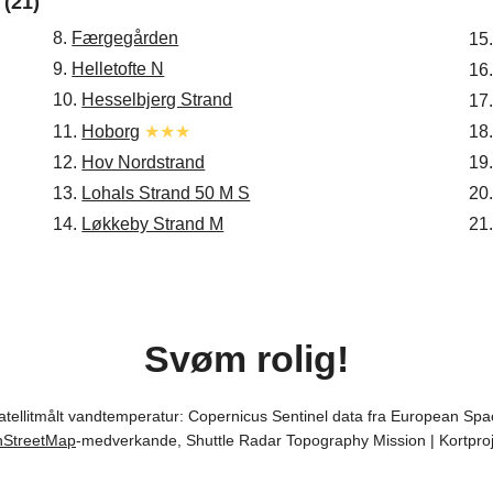
(21)
8.
Færgegården
15
9.
Helletofte N
16
10.
Hesselbjerg Strand
17
11.
Hoborg
★★★
18
12.
Hov Nordstrand
19
13.
Lohals Strand 50 M S
20
14.
Løkkeby Strand M
21
Svøm rolig!
satellitmålt vandtemperatur: Copernicus Sentinel data fra European Sp
StreetMap
-medverkande, Shuttle Radar Topography Mission | Kortpro