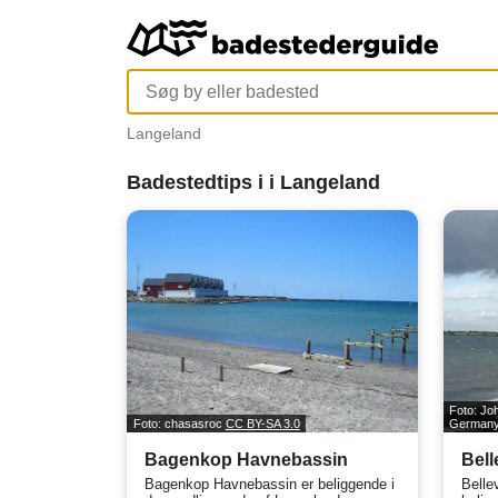
Langeland
Badestedtips i i Langeland
Foto: Jo
Foto: chasasroc
CC BY-SA 3.0
German
Bagenkop Havnebassin
Bell
Bagenkop Havnebassin er beliggende i
Belle