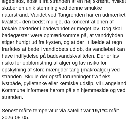
legeplads, adskilt fra stranden af en høj skrænt, hvilket
skaber en unik stemning ved denne smukke
naturstrand. Vandet ved Tangrenden har en udmærket
kvalitet - den bedst mulige, da koncentrationen af
fækale bakterier i badevandet er meget lav. Dog skal
badegæster være opmærksomme på, at vanddybden
stiger hurtigt ud fra kysten, og at der i tilfælde af regn
frarådes at bade i vandløbets udløb, da vandløbet kan
have indflydelse på badevandskvaliteten. Der er lav
risiko for opblomstring af alger og lav risiko for
opskylning af store mængder tang (makroalger) ved
stranden. Skulle der opstå forureninger fra f.eks.
lystbåde, gylletanke eller kemiske udslip, vil Langeland
Kommune informere herom på sin hjemmeside og ved
stranden.
Senest målte temperatur via satellit var
19,1°C
målt
2026-08-05.