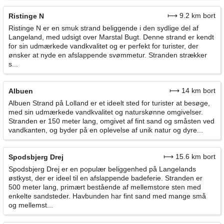
⟼ 9.2 km bort
Ristinge N
Ristinge N er en smuk strand beliggende i den sydlige del af
Langeland, med udsigt over Marstal Bugt. Denne strand er kendt
for sin udmærkede vandkvalitet og er perfekt for turister, der
ønsker at nyde en afslappende svømmetur. Stranden strækker
s...
⟼ 14 km bort
Albuen
Albuen Strand på Lolland er et ideelt sted for turister at besøge,
med sin udmærkede vandkvalitet og naturskønne omgivelser.
Stranden er 150 meter lang, omgivet af fint sand og småsten ved
vandkanten, og byder på en oplevelse af unik natur og dyre...
⟼ 15.6 km bort
Spodsbjerg Drej
Spodsbjerg Drej er en populær beliggenhed på Langelands
østkyst, der er ideel til en afslappende badeferie. Stranden er
500 meter lang, primært bestående af mellemstore sten med
enkelte sandsteder. Havbunden har fint sand med mange små
og mellemst...