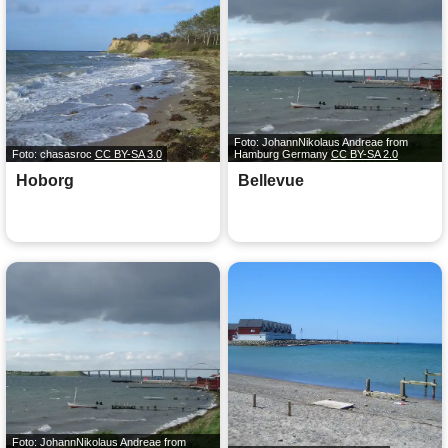
Foto: JohannNikolaus Andreae from
Foto: chasasroc
CC BY-SA 3.0
Hamburg Germany
CC BY-SA 2.0
Hoborg
Bellevue
Foto: JohannNikolaus Andreae from