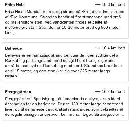
⟼ 16.3 km bort
Eriks Hale
Eriks Hale i Marstal er en dejlig strand på Ærø, der administreres
af Ærø Kommune. Stranden består af fint strandsand med små
og mellemstore sten. Ved vandkanten findes et bælte af
mellemstore sten. Stranden er 10-20 meter bred og 500 meter
lang, ...
⟼ 16.4 km bort
Bellevue
Bellevue er en fantastisk strand beliggende i den sydlige del af
Rudkøbing på Langeland, med udsigt til det frodige, grønne
område mod syd og Rudkøbing mod nord. Strandens bredde er
op til 15 meter, og den strækker sig over 225 meter langs
kysten....
⟼ 16.4 km bort
Færgegården
Færgegården i Spodsbjerg, på Langelands østkyst, er en ideel
destination for en badeferie. Denne 180 meter lange sandstrand
lever op til de højeste vandkvalitetsstandarder, som bekræftes af
de regelmæssige vandprøver, kommunen tager. Strandgæster ...