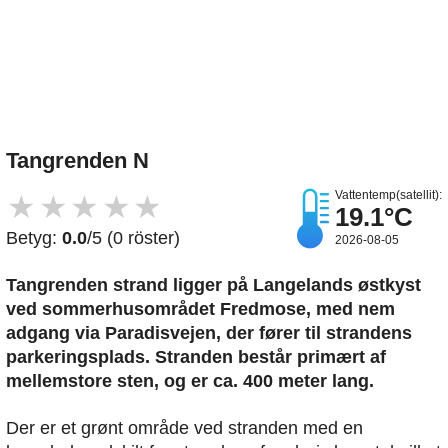
Upload et billede
Tangrenden N
Vattentemp(satellit):
★
★
★
★
★
19.1°C
Betyg:
0.0
/5 (0 röster)
2026-08-05
Tangrenden strand ligger på Langelands østkyst
ved sommerhusområdet Fredmose, med nem
adgang via Paradisvejen, der fører til strandens
parkeringsplads. Stranden består primært af
mellemstore sten, og er ca. 400 meter lang.
Der er et grønt område ved stranden med en