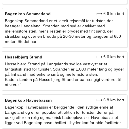
⟼ 6.6 km bort
Bagenkop Sommerland
Bagenkop Sommerland er et ideelt rejsemål for turister, der
besøger Langeland. Stranden mod syd er dækket med
mellemstore sten, mens resten er prydet med fint sand, der
strækker sig over en bredde på 20-30 meter og længden af 650
meter. Stedet har...
⟼ 6.6 km bort
Hesselbjerg Strand
Hesselbjerg Strand på Langelands sydlige vestkyst er et
fantastisk sted for turister. Stranden er 1.000 meter lang og byder
på fint sand med enkelte små og mellemstore sten.
Badetilstanden på Hesselbjerg Strand er uafhængigt vurderet til
at være "...
⟼ 6.8 km bort
Bagenkop Havnebassin
Bagenkop Havnebassin er beliggende i den sydlige ende af
Langeland og er en populær attraktion for turister, der er på
udkig efter en rolig og malerisk badeoplevelse. Havnebassinet
ligger ved Bagenkop havn, hvilket tilbyder komfortable faciliteter...