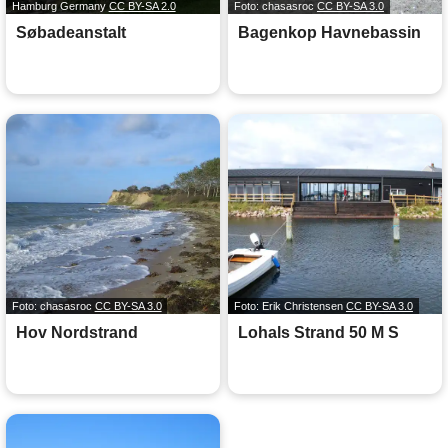
Hamburg Germany
CC BY-SA 2.0
Foto: chasasroc
CC BY-SA 3.0
Søbadeanstalt
Bagenkop Havnebassin
Foto: chasasroc
CC BY-SA 3.0
Foto: Erik Christensen
CC BY-SA 3.0
Hov Nordstrand
Lohals Strand 50 M S