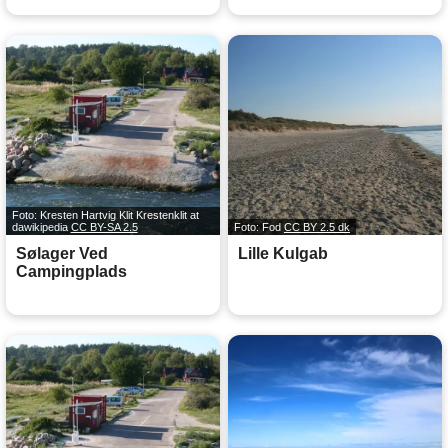
Foto: Kresten Hartvig Klit Krestenklit at
dawikipedia
CC BY-SA 2.5
Foto: Fod
CC BY 2.5 dk
Sølager Ved
Lille Kulgab
Campingplads