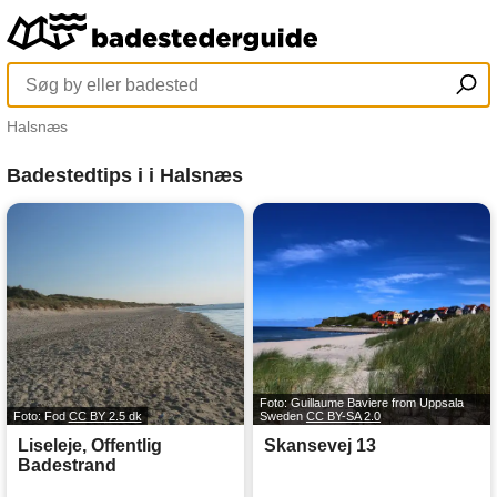
Halsnæs
Badestedtips i i Halsnæs
Foto: Guillaume Baviere from Uppsala
Foto: Fod
CC BY 2.5 dk
Sweden
CC BY-SA 2.0
Liseleje, Offentlig
Skansevej 13
Badestrand