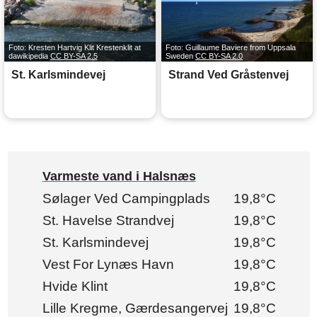
Foto: Kresten Hartvig Klit Krestenklit at
Foto: Guillaume Baviere from Uppsala
dawikipedia
CC BY-SA 2.5
Sweden
CC BY-SA 2.0
St. Karlsmindevej
Strand Ved Gråstenvej
Varmeste vand i Halsnæs
Sølager Ved Campingplads
19,8°C
St. Havelse Strandvej
19,8°C
St. Karlsmindevej
19,8°C
Vest For Lynæs Havn
19,8°C
Hvide Klint
19,8°C
Lille Kregme, Gærdesangervej
19,8°C