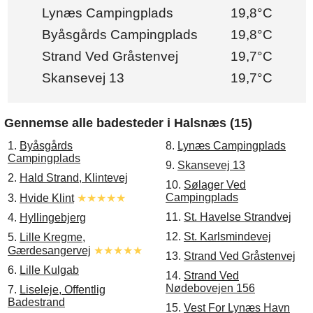
Lynæs Campingplads
19,8°C
Byåsgårds Campingplads
19,8°C
Strand Ved Gråstenvej
19,7°C
Skansevej 13
19,7°C
Gennemse alle badesteder i Halsnæs (15)
1.
Byåsgårds
8.
Lynæs Campingplads
Campingplads
9.
Skansevej 13
2.
Hald Strand, Klintevej
10.
Sølager Ved
Campingplads
3.
Hvide Klint
★★★★★
11.
St. Havelse Strandvej
4.
Hyllingebjerg
12.
St. Karlsmindevej
5.
Lille Kregme,
Gærdesangervej
★★★★★
13.
Strand Ved Gråstenvej
6.
Lille Kulgab
14.
Strand Ved
Nødebovejen 156
7.
Liseleje, Offentlig
Badestrand
15.
Vest For Lynæs Havn