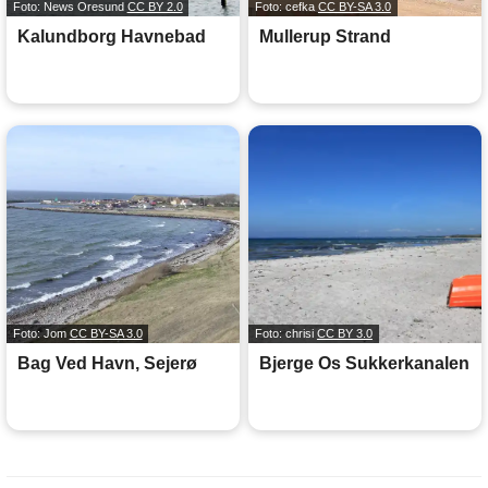
Foto: News Oresund
CC BY 2.0
Foto: cefka
CC BY-SA 3.0
Kalundborg Havnebad
Mullerup Strand
Foto: Jom
CC BY-SA 3.0
Foto: chrisi
CC BY 3.0
Bag Ved Havn, Sejerø
Bjerge Os Sukkerkanalen