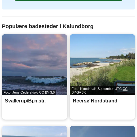
Populære badesteder i Kalundborg
Foto: Nicodk talk September UTC
CC
Foto: Jens Cederskjold
CC BY 3.0
BY-SA 3.0
Svallerup/Bj.n.str.
Reersø Nordstrand