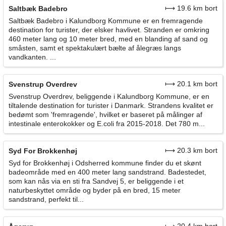
⟼ 19.6 km bort
Saltbæk Badebro
Saltbæk Badebro i Kalundborg Kommune er en fremragende
destination for turister, der elsker havlivet. Stranden er omkring
460 meter lang og 10 meter bred, med en blanding af sand og
småsten, samt et spektakulært bælte af ålegræs langs
vandkanten. ...
⟼ 20.1 km bort
Svenstrup Overdrev
Svenstrup Overdrev, beliggende i Kalundborg Kommune, er en
tiltalende destination for turister i Danmark. Strandens kvalitet er
bedømt som 'fremragende', hvilket er baseret på målinger af
intestinale enterokokker og E.coli fra 2015-2018. Det 780 m...
⟼ 20.3 km bort
Syd For Brokkenhøj
Syd for Brokkenhøj i Odsherred kommune finder du et skønt
badeområde med en 400 meter lang sandstrand. Badestedet,
som kan nås via en sti fra Sandvej 5, er beliggende i et
naturbeskyttet område og byder på en bred, 15 meter
sandstrand, perfekt til...
⟼ 20.4 km bort