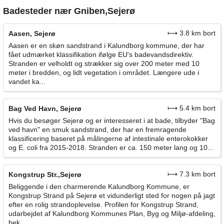
Badesteder nær Gniben,Sejerø
⟼ 3.8 km bort
Aasen, Sejerø
Aasen er en skøn sandstrand i Kalundborg kommune, der har
fået udmærket klassifikation ifølge EU's badevandsdirektiv.
Stranden er velholdt og strækker sig over 200 meter med 10
meter i bredden, og lidt vegetation i området. Længere ude i
vandet ka...
⟼ 5.4 km bort
Bag Ved Havn, Sejerø
Hvis du besøger Sejerø og er interesseret i at bade, tilbyder "Bag
ved havn" en smuk sandstrand, der har en fremragende
klassificering baseret på målingerne af intestinale enterokokker
og E. coli fra 2015-2018. Stranden er ca. 150 meter lang og 10...
⟼ 7.3 km bort
Kongstrup Str.,Sejerø
Beliggende i den charmerende Kalundborg Kommune, er
Kongstrup Strand på Sejerø et vidunderligt sted for nogen på jagt
efter en rolig strandoplevelse. Profilen for Kongstrup Strand,
udarbejdet af Kalundborg Kommunes Plan, Byg og Miljø-afdeling,
bek...