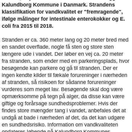
Kalundborg Kommune i Danmark. Strandens
klassifikation for vandkvalitet er "fremragende",
ifølge målinger for intestinale enterokokker og E.
coli fra 2015 til 2018.
Stranden er ca. 360 meter lang og 20 meter bred med
en sandet overflade, nogle få sten og store sten
længere ude i vandet. Der løber en vej ca. 20 meter
fra stranden, som ender med en parkeringsplads, hvor
besøgende kan parkere og gå til stranden. Der er
ingen kendte kilder til fækale forureninger i nærheden
af stranden, så risikoen for sådanne forureninger
vurderes som meget lav. Besøgende skal dog være
opmærksomme på tegn på alger, da disse kan være
giftige og forårsage sundhedsproblemer. Hvis der
findes store mængder tang i vandet, anbefales det at
undgå at bade i nærheden af det, da det kan udgøre
en sundhedsrisiko. Information om vandkvaliteten
opdateres løbende på Kalundborg Kommunes