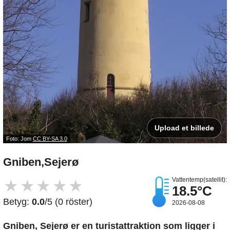
Upload et billede
Foto: Jom
CC BY-SA 3.0
Gniben,Sejerø
Vattentemp(satellit):
★
★
★
★
★
18.5°C
Betyg:
0.0
/5 (0 röster)
2026-08-08
Gniben, Sejerø er en turistattraktion som ligger i