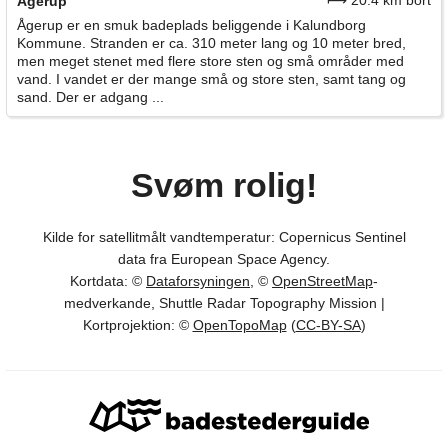
Ågerup
Ågerup er en smuk badeplads beliggende i Kalundborg
Kommune. Stranden er ca. 310 meter lang og 10 meter bred,
men meget stenet med flere store sten og små områder med
vand. I vandet er der mange små og store sten, samt tang og
sand. Der er adgang ...
Svøm rolig!
Kilde for satellitmålt vandtemperatur: Copernicus Sentinel
data fra European Space Agency.
Kortdata: ©
Dataforsyningen
, ©
OpenStreetMap
-
medverkande, Shuttle Radar Topography Mission |
Kortprojektion: ©
OpenTopoMap
(
CC-BY-SA
)