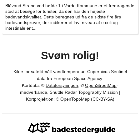
Blåvand Strand ved høfde 1 i Varde Kommune er et fremragende
sted at besøge for turister, da den har den højeste
badevandskvalitet. Dette beregnes ud fra de sidste fire års
badevandsprøver, der indikerer et lavt niveau af e.coli og
intestinale ent...
Svøm rolig!
Kilde for satellitmålt vandtemperatur: Copernicus Sentinel
data fra European Space Agency.
Kortdata: ©
Dataforsyningen
, ©
OpenStreetMap
-
medverkande, Shuttle Radar Topography Mission |
Kortprojektion: ©
OpenTopoMap
(
CC-BY-SA
)