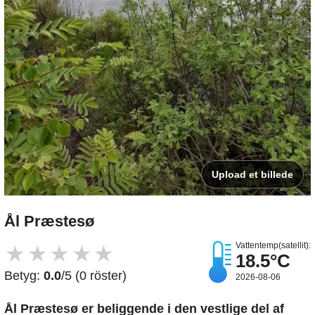
Upload et billede
Ål Præstesø
Vattentemp(satellit):
★
★
★
★
★
18.5°C
Betyg:
0.0
/5 (0 röster)
2026-08-06
Ål Præstesø er beliggende i den vestlige del af