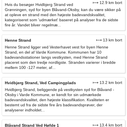
⟼ 12.9 km bort
Hvis du besøger Hvidbjerg Strand ved
Grønningen, syd for byen Blåvand-Oksby, kan du være sikker på
at opleve en strand med den højeste badevandskvalitet,
kategoriseret som 'udmærket' baseret på analyser fra de sidste
fire år. Vandet bliver regelmæ...
⟼ 13 km bort
Henne Strand
Henne Strand ligger ved Vesterhavet vest for byen Henne
Strand, en del af Varde Kommune. Kommunen har 10
badevandsstationer langs vestkysten, med Henne Strand
placeret som den tredje nordligste. Stranden varierer i bredde
mellem 100 -127 meter, af...
⟼ 13.2 km bort
Hvidbjerg Strand, Ved Campingplads
Hvidbjerg Strand, beliggende på vestkysten syd for Blåvand -
Oksby i Varde Kommune, er kendt for sin udmærkede
badevandskvalitet, den højeste klassifikation. Kvaliteten er
bestemt ud fra de sidste fire års badevandsprøver, der
analyserer indholdet...
⟼ 13.4 km bort
Blåvand Strand Ved Høfde 1