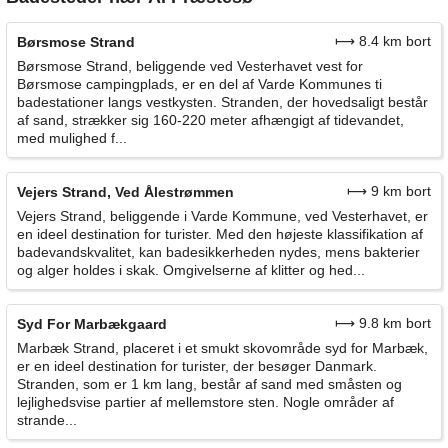
⟼ 8.4 km bort
Børsmose Strand
Børsmose Strand, beliggende ved Vesterhavet vest for
Børsmose campingplads, er en del af Varde Kommunes ti
badestationer langs vestkysten. Stranden, der hovedsaligt består
af sand, strækker sig 160-220 meter afhængigt af tidevandet,
med mulighed f...
⟼ 9 km bort
Vejers Strand, Ved Ålestrømmen
Vejers Strand, beliggende i Varde Kommune, ved Vesterhavet, er
en ideel destination for turister. Med den højeste klassifikation af
badevandskvalitet, kan badesikkerheden nydes, mens bakterier
og alger holdes i skak. Omgivelserne af klitter og hed...
⟼ 9.8 km bort
Syd For Marbækgaard
Marbæk Strand, placeret i et smukt skovområde syd for Marbæk,
er en ideel destination for turister, der besøger Danmark.
Stranden, som er 1 km lang, består af sand med småsten og
lejlighedsvise partier af mellemstore sten. Nogle områder af
strande...