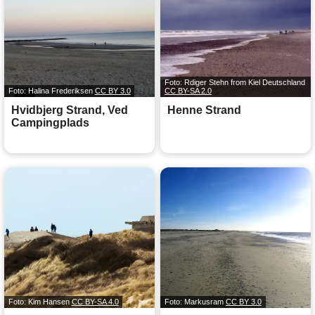
Foto: Rdiger Stehn from Kiel Deutschland
Foto: Halina Frederiksen
CC BY 3.0
CC BY-SA 2.0
Hvidbjerg Strand, Ved
Henne Strand
Campingplads
Foto: Kim Hansen
CC BY-SA 4.0
Foto: Markusram
CC BY 3.0