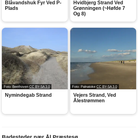
Blåvandshuk Fyr Ved P-
Hvidbjerg Strand Ved
Plads
Grønningen (~Høfde 7
Og 8)
Foto: Beethoven
CC BY-SA 3.0
Foto: Palnatoke
CC BY-SA 3.0
Nymindegab Strand
Vejers Strand, Ved
Ålestrømmen
Badesteder nær Ål Præstesø