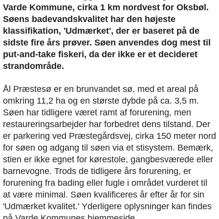
Varde Kommune, cirka 1 km nordvest for Oksbøl.
Søens badevandskvalitet har den højeste
klassifikation, 'Udmærket', der er baseret på de
sidste fire års prøver. Søen anvendes dog mest til
put-and-take fiskeri, da der ikke er et decideret
strandområde.
Ål Præstesø er en brunvandet sø, med et areal på
omkring 11,2 ha og en største dybde på ca. 3,5 m.
Søen har tidligere været ramt af forurening, men
restaureringsarbejder har forbedret dens tilstand. Der
er parkering ved Præstegårdsvej, cirka 150 meter nord
for søen og adgang til søen via et stisystem. Bemærk,
stien er ikke egnet for kørestole, gangbesværede eller
barnevogne. Trods de tidligere års forurening, er
forurening fra bading eller fugle i området vurderet til
at være minimal. Søen kvalificeres år efter år for sin
'Udmærket kvalitet.' Yderligere oplysninger kan findes
på Varde Kommunes hjemmeside.