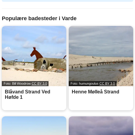
Populære badesteder i Varde
Foto: Bill Woodrow
CC BY 3.0
Foto: humungoulus
CC BY 3.0
Blåvand Strand Ved
Henne Mølleå Strand
Høfde 1