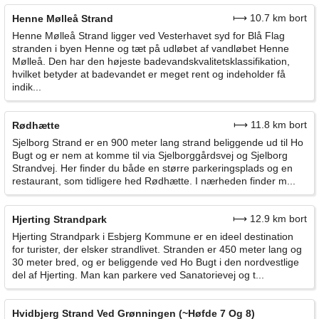
⟼ 10.7 km bort
Henne Mølleå Strand
Henne Mølleå Strand ligger ved Vesterhavet syd for Blå Flag
stranden i byen Henne og tæt på udløbet af vandløbet Henne
Mølleå. Den har den højeste badevandskvalitetsklassifikation,
hvilket betyder at badevandet er meget rent og indeholder få
indik...
⟼ 11.8 km bort
Rødhætte
Sjelborg Strand er en 900 meter lang strand beliggende ud til Ho
Bugt og er nem at komme til via Sjelborggårdsvej og Sjelborg
Strandvej. Her finder du både en større parkeringsplads og en
restaurant, som tidligere hed Rødhætte. I nærheden finder m...
⟼ 12.9 km bort
Hjerting Strandpark
Hjerting Strandpark i Esbjerg Kommune er en ideel destination
for turister, der elsker strandlivet. Stranden er 450 meter lang og
30 meter bred, og er beliggende ved Ho Bugt i den nordvestlige
del af Hjerting. Man kan parkere ved Sanatorievej og t...
Hvidbjerg Strand Ved Grønningen (~Høfde 7 Og 8)