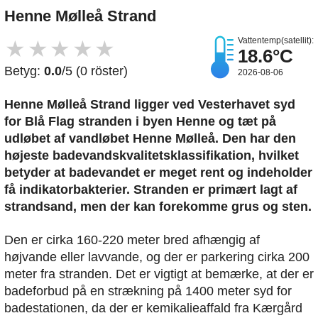
Henne Mølleå Strand
Vattentemp(satellit):
★
★
★
★
★
18.6°C
Betyg:
0.0
/5 (0 röster)
2026-08-06
Henne Mølleå Strand ligger ved Vesterhavet syd
for Blå Flag stranden i byen Henne og tæt på
udløbet af vandløbet Henne Mølleå. Den har den
højeste badevandskvalitetsklassifikation, hvilket
betyder at badevandet er meget rent og indeholder
få indikatorbakterier. Stranden er primært lagt af
strandsand, men der kan forekomme grus og sten.
Den er cirka 160-220 meter bred afhængig af
højvande eller lavvande, og der er parkering cirka 200
meter fra stranden. Det er vigtigt at bemærke, at der er
badeforbud på en strækning på 1400 meter syd for
badestationen, da der er kemikalieaffald fra Kærgård