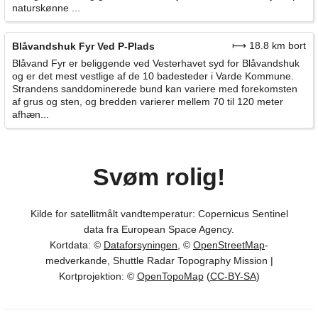
naturskønne ...
⟼ 18.8 km bort
Blåvandshuk Fyr Ved P-Plads
Blåvand Fyr er beliggende ved Vesterhavet syd for Blåvandshuk
og er det mest vestlige af de 10 badesteder i Varde Kommune.
Strandens sanddominerede bund kan variere med forekomsten
af grus og sten, og bredden varierer mellem 70 til 120 meter
afhæn...
Svøm rolig!
Kilde for satellitmålt vandtemperatur: Copernicus Sentinel
data fra European Space Agency.
Kortdata: ©
Dataforsyningen
, ©
OpenStreetMap
-
medverkande, Shuttle Radar Topography Mission |
Kortprojektion: ©
OpenTopoMap
(
CC-BY-SA
)