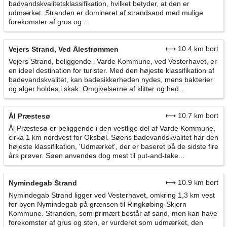
badvandskvalitetsklassifikation, hvilket betyder, at den er
udmærket. Stranden er domineret af strandsand med mulige
forekomster af grus og ...
⟼ 10.4 km bort
Vejers Strand, Ved Ålestrømmen
Vejers Strand, beliggende i Varde Kommune, ved Vesterhavet, er
en ideel destination for turister. Med den højeste klassifikation af
badevandskvalitet, kan badesikkerheden nydes, mens bakterier
og alger holdes i skak. Omgivelserne af klitter og hed...
⟼ 10.7 km bort
Ål Præstesø
Ål Præstesø er beliggende i den vestlige del af Varde Kommune,
cirka 1 km nordvest for Oksbøl. Søens badevandskvalitet har den
højeste klassifikation, 'Udmærket', der er baseret på de sidste fire
års prøver. Søen anvendes dog mest til put-and-take...
⟼ 10.9 km bort
Nymindegab Strand
Nymindegab Strand ligger ved Vesterhavet, omkring 1,3 km vest
for byen Nymindegab på grænsen til Ringkøbing-Skjern
Kommune. Stranden, som primært består af sand, men kan have
forekomster af grus og sten, er vurderet som udmærket, den