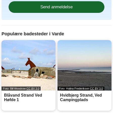
Populære badesteder i Varde
Foto: Bill Woodrow
CC BY 3.0
Foto: Halina Frederiksen
CC BY 3.0
Blåvand Strand Ved
Hvidbjerg Strand, Ved
Høfde 1
Campingplads