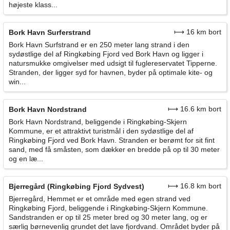
højeste klass...
⟼ 16 km bort
Bork Havn Surferstrand
Bork Havn Surfstrand er en 250 meter lang strand i den
sydøstlige del af Ringkøbing Fjord ved Bork Havn og ligger i
natursmukke omgivelser med udsigt til fuglereservatet Tipperne.
Stranden, der ligger syd for havnen, byder på optimale kite- og
win...
⟼ 16.6 km bort
Bork Havn Nordstrand
Bork Havn Nordstrand, beliggende i Ringkøbing-Skjern
Kommune, er et attraktivt turistmål i den sydøstlige del af
Ringkøbing Fjord ved Bork Havn. Stranden er berømt for sit fint
sand, med få småsten, som dækker en bredde på op til 30 meter
og en læ...
⟼ 16.8 km bort
Bjerregård (Ringkøbing Fjord Sydvest)
Bjerregård, Hemmet er et område med egen strand ved
Ringkøbing Fjord, beliggende i Ringkøbing-Skjern Kommune.
Sandstranden er op til 25 meter bred og 30 meter lang, og er
særlig børnevenlig grundet det lave fjordvand. Området byder på