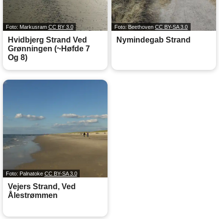
Foto: Markusram
CC BY 3.0
Foto: Beethoven
CC BY-SA 3.0
Hvidbjerg Strand Ved
Nymindegab Strand
Grønningen (~Høfde 7
Og 8)
Foto: Palnatoke
CC BY-SA 3.0
Vejers Strand, Ved
Ålestrømmen