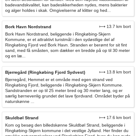
badevandskvalitet, kan badesikkerheden nydes, mens bakterier
og alger holdes i skak. Omgivelserne af klitter og hed...
⟼ 13.7 km bort
Bork Havn Nordstrand
Bork Havn Nordstrand, beliggende i Ringkøbing-Skjern
Kommune, er et attraktivt turistmål i den sydøstlige del af
Ringkøbing Fjord ved Bork Havn. Stranden er berømt for sit fint
sand, med få småsten, som dækker en bredde på op til 30 meter
og en læ...
⟼ 13.8 km bort
Bjerregård (Ringkøbing Fjord Sydvest)
Bjerregård, Hemmet er et område med egen strand ved
Ringkøbing Fjord, beliggende i Ringkøbing-Skjern Kommune.
Sandstranden er op til 25 meter bred og 30 meter lang, og er
særlig børnevenlig grundet det lave fjordvand. Området byder på
naturskønne ...
⟼ 17.6 km bort
Skuldbøl Strand
Kom og besøg den billedskønne Skuldbøl Strand, beliggende i
Ringkøbing-Skjern kommune i det vestlige Jylland. Her finder du