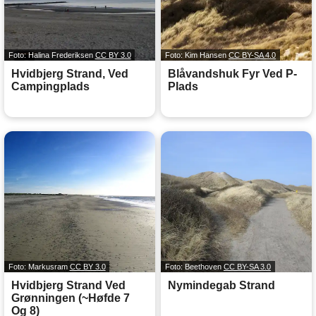
Foto: Halina Frederiksen
CC BY 3.0
Foto: Kim Hansen
CC BY-SA 4.0
Hvidbjerg Strand, Ved
Blåvandshuk Fyr Ved P-
Campingplads
Plads
Foto: Markusram
CC BY 3.0
Foto: Beethoven
CC BY-SA 3.0
Hvidbjerg Strand Ved
Nymindegab Strand
Grønningen (~Høfde 7
Og 8)