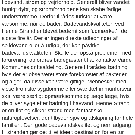
tidevand, strøm og vejrforhold. Generelt bliver vandet
hurtigt dybt, og strømforholdene kan skabe farlige
understrømme. Derfor tilrådes turister at være
varsomme, når de bader. Badevandskvaliteten ved
Henne Strand er blevet bedømt som 'udmærket' i de
sidste fire år. Der er ingen direkte udledninger af
spildevand eller å-udløb, der kan påvirke
badevandskvaliteten. Skulle der opstå problemer med
forurening, opfordres badegæster til at kontakte Varde
Kommunes driftsafdeling. Generelt frarådes badning
hvis der er observeret store forekomster af bakterier
og alger, da disse kan være giftige. Mennesker med
visse kroniske sygdomme eller svækket immunforsvar
skal være særligt opmærksomme og søge læge, hvis
de bliver syge efter badning i havvand. Henne Strand
er en flot og sikker strand med fantastiske
naturoplevelser, der tilbyder sjov og afslapning for hele
familien. Den gode badevandskvalitet og nem adgang
til stranden gør det til et ideelt destination for en tur