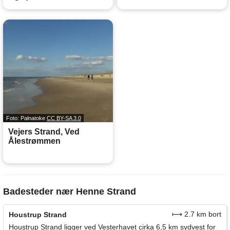
Foto: Palnatoke
CC BY-SA 3.0
Vejers Strand, Ved
Ålestrømmen
Badesteder nær Henne Strand
⟼ 2.7 km bort
Houstrup Strand
Houstrup Strand ligger ved Vesterhavet cirka 6,5 km sydvest for