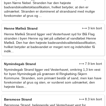
byen Nørre Nebel. Stranden har den højeste
badvandskvalitetsklassifikation, hvilket betyder, at den er
udmærket. Stranden er domineret af strandsand med mulige
forekomster af grus og ...
⟼ 3 km bort
Henne Mølleå Strand
Henne Mølleå Strand ligger ved Vesterhavet syd for Blå Flag
stranden i byen Henne og tæt på udløbet af vandløbet Henne
Mølleå. Den har den højeste badevandskvalitetsklassifikation,
hvilket betyder at badevandet er meget rent og indeholder få
indik...
⟼ 7.9 km bort
Nymindegab Strand
Nymindegab Strand ligger ved Vesterhavet, omkring 1,3 km vest
for byen Nymindegab på grænsen til Ringkøbing-Skjern
Kommune. Stranden, som primært består af sand, men kan have
forekomster af grus og sten, er vurderet som udmærket, den
højeste klass...
⟼ 8.3 km bort
Børsmose Strand
Børsmose Strand, beliggende ved Vesterhavet vest for