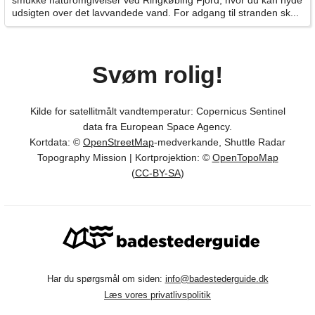
smukke naturomgivelser ved Ringkøbing Fjord, hvor du kan nyde
udsigten over det lavvandede vand. For adgang til stranden sk...
Svøm rolig!
Kilde for satellitmålt vandtemperatur: Copernicus Sentinel
data fra European Space Agency.
Kortdata: ©
OpenStreetMap
-medverkande, Shuttle Radar
Topography Mission | Kortprojektion: ©
OpenTopoMap
(
CC-BY-SA
)
Har du spørgsmål om siden:
info@badestederguide.dk
Læs vores privatlivspolitik