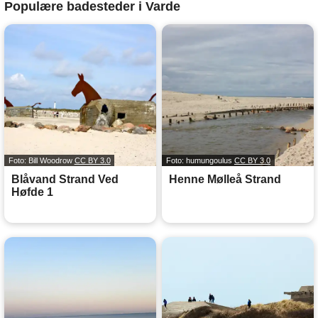
Populære badesteder i Varde
Foto: Bill Woodrow
CC BY 3.0
Foto: humungoulus
CC BY 3.0
Blåvand Strand Ved
Henne Mølleå Strand
Høfde 1