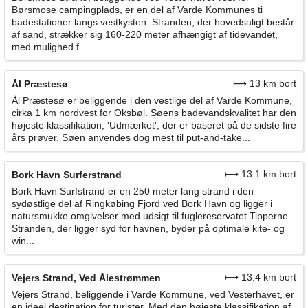
Børsmose campingplads, er en del af Varde Kommunes ti
badestationer langs vestkysten. Stranden, der hovedsaligt består
af sand, strækker sig 160-220 meter afhængigt af tidevandet,
med mulighed f...
⟼ 13 km bort
Ål Præstesø
Ål Præstesø er beliggende i den vestlige del af Varde Kommune,
cirka 1 km nordvest for Oksbøl. Søens badevandskvalitet har den
højeste klassifikation, 'Udmærket', der er baseret på de sidste fire
års prøver. Søen anvendes dog mest til put-and-take...
⟼ 13.1 km bort
Bork Havn Surferstrand
Bork Havn Surfstrand er en 250 meter lang strand i den
sydøstlige del af Ringkøbing Fjord ved Bork Havn og ligger i
natursmukke omgivelser med udsigt til fuglereservatet Tipperne.
Stranden, der ligger syd for havnen, byder på optimale kite- og
win...
⟼ 13.4 km bort
Vejers Strand, Ved Ålestrømmen
Vejers Strand, beliggende i Varde Kommune, ved Vesterhavet, er
en ideel destination for turister. Med den højeste klassifikation af