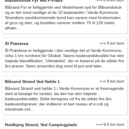
Blåvandshuk Fyr Ved P-Plads
Blåvand Fyr er beliggende ved Vesterhavet syd for Blåvandshuk
og er det mest vestlige af de 10 badesteder i Varde Kommune.
Strandens sanddominerede bund kan variere med forekomsten
af grus og sten, og bredden varierer mellem 70 til 120 meter
afhæn...
⟼ 9 km bort
Ål Præstesø
Ål Præstesø er beliggende i den vestlige del af Varde Kommune,
cirka 1 km nordvest for Oksbøl. Søens badevandskvalitet har den
højeste klassifikation, 'Udmærket', der er baseret på de sidste fire
års prøver. Søen anvendes dog mest til put-and-take...
⟼ 9 km bort
Blåvand Strand Ved Høfde 1
Blåvand Strand ved høfde 1 i Varde Kommune er et fremragende
sted at besøge for turister, da den har den højeste
badevandskvalitet. Dette beregnes ud fra de sidste fire års
badevandsprøver, der indikerer et lavt niveau af e.coli og
intestinale ent...
⟼ 9.6 km bort
Hvidbjerg Strand, Ved Campingplads