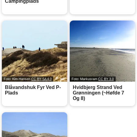
Campingplads
Foto: Kim Hansen
CC BY-SA 4.0
Foto: Markusram
CC BY 3.0
Blåvandshuk Fyr Ved P-
Hvidbjerg Strand Ved
Plads
Grønningen (~Høfde 7
Og 8)