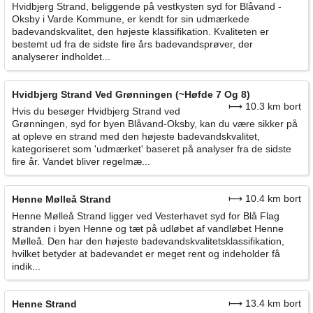
Hvidbjerg Strand, beliggende på vestkysten syd for Blåvand -
Oksby i Varde Kommune, er kendt for sin udmærkede
badevandskvalitet, den højeste klassifikation. Kvaliteten er
bestemt ud fra de sidste fire års badevandsprøver, der
analyserer indholdet...
Hvidbjerg Strand Ved Grønningen (~Høfde 7 Og 8)
⟼ 10.3 km bort
Hvis du besøger Hvidbjerg Strand ved
Grønningen, syd for byen Blåvand-Oksby, kan du være sikker på
at opleve en strand med den højeste badevandskvalitet,
kategoriseret som 'udmærket' baseret på analyser fra de sidste
fire år. Vandet bliver regelmæ...
⟼ 10.4 km bort
Henne Mølleå Strand
Henne Mølleå Strand ligger ved Vesterhavet syd for Blå Flag
stranden i byen Henne og tæt på udløbet af vandløbet Henne
Mølleå. Den har den højeste badevandskvalitetsklassifikation,
hvilket betyder at badevandet er meget rent og indeholder få
indik...
⟼ 13.4 km bort
Henne Strand