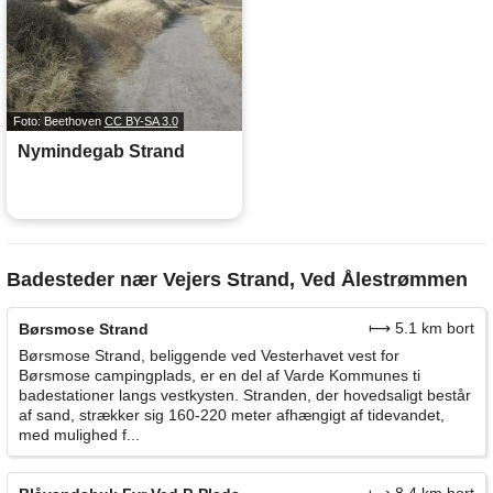
Foto: Beethoven
CC BY-SA 3.0
Nymindegab Strand
Badesteder nær Vejers Strand, Ved Ålestrømmen
⟼ 5.1 km bort
Børsmose Strand
Børsmose Strand, beliggende ved Vesterhavet vest for
Børsmose campingplads, er en del af Varde Kommunes ti
badestationer langs vestkysten. Stranden, der hovedsaligt består
af sand, strækker sig 160-220 meter afhængigt af tidevandet,
med mulighed f...
⟼ 8.4 km bort