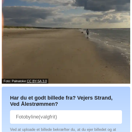
Foto: Palnatoke
CC BY-SA 3.0
Har du et godt billede fra? Vejers Strand,
Ved Ålestrømmen?
Ved at uploade et billede bekræfter du, at du ejer billedet og at