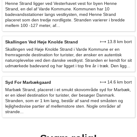
Henne Strand ligger ved Vesterhavet vest for byen Henne
Strand, en del af Varde Kommune. Kommunen har 10
badevandsstationer langs vestkysten, med Henne Strand
placeret som den tredje nordligste. Stranden varierer i bredde
mellem 100 -127 meter, af...
⟼ 13.8 km bort
Skallingen Ved Høje Knolde Strand
Skallingen ved Høje Knolde Strand i Varde Kommune er en
fremragende destination for turister, der ønsker en autentisk
naturoplevelse ved den danske vestkyst. Stranden er kendt for sit
udmærkede badevand og har ligget i top fire år i træk. Den ligg...
⟼ 14.6 km bort
Syd For Marbækgaard
Marbæk Strand, placeret i et smukt skovområde syd for Marbæk,
er en ideel destination for turister, der besøger Danmark.
Stranden, som er 1 km lang, består af sand med småsten og
lejlighedsvise partier af mellemstore sten. Nogle områder af
strande...