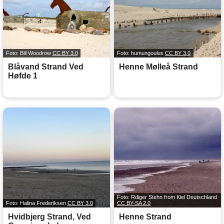
Foto: Bill Woodrow
CC BY 3.0
Foto: humungoulus
CC BY 3.0
Blåvand Strand Ved
Henne Mølleå Strand
Høfde 1
Foto: Rdiger Stehn from Kiel Deutschland
Foto: Halina Frederiksen
CC BY 3.0
CC BY-SA 2.0
Hvidbjerg Strand, Ved
Henne Strand