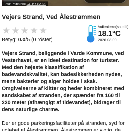
Foto: Palnatoke
CC BY-SA 3.0
Vejers Strand, Ved Ålestrømmen
Vattentemp(satellit):
★
★
★
★
★
18.1°C
Betyg:
0.0
/5 (0 röster)
2026-08-09
Vejers Strand, beliggende i Varde Kommune, ved
Vesterhavet, er en ideel destination for turister.
Med den højeste klassifikation af
badevandskvalitet, kan badesikkerheden nydes,
mens bakterier og alger holdes i skak.
Omgivelserne af klitter og heder kombineret med
sandskabet af stranden, der spænder fra 160 til
220 meter (afhængigt af tidevandet), bidrager til
dens naturlige charme.
Der er gode parkeringsfaciliteter på stranden, syd for
udløbet af Ålestrømmen. Ålestrømmen er vigtig, da